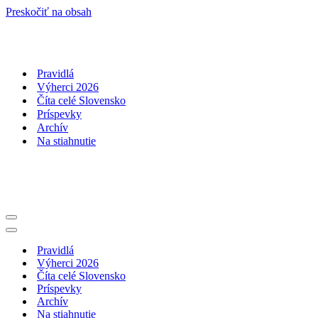
Preskočiť na obsah
Pravidlá
Výherci 2026
Číta celé Slovensko
Príspevky
Archív
Na stiahnutie
Menu
navigácie
Menu
navigácie
Pravidlá
Výherci 2026
Číta celé Slovensko
Príspevky
Archív
Na stiahnutie