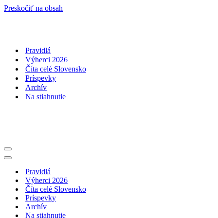
Preskočiť na obsah
Pravidlá
Výherci 2026
Číta celé Slovensko
Príspevky
Archív
Na stiahnutie
Menu
navigácie
Menu
navigácie
Pravidlá
Výherci 2026
Číta celé Slovensko
Príspevky
Archív
Na stiahnutie