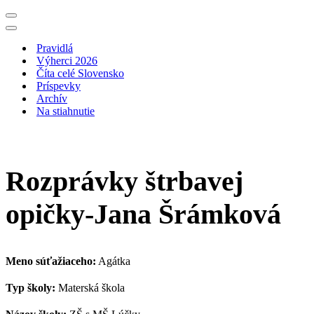
Menu
navigácie
Menu
navigácie
Pravidlá
Výherci 2026
Číta celé Slovensko
Príspevky
Archív
Na stiahnutie
Rozprávky štrbavej
opičky-Jana Šrámková
Meno súťažiaceho:
Agátka
Typ školy:
Materská škola