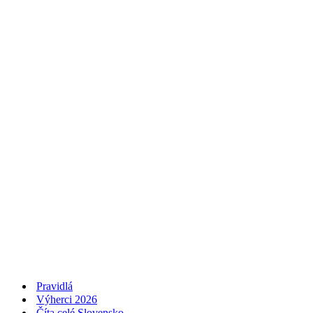
Pravidlá
Výherci 2026
Číta celé Slovensko