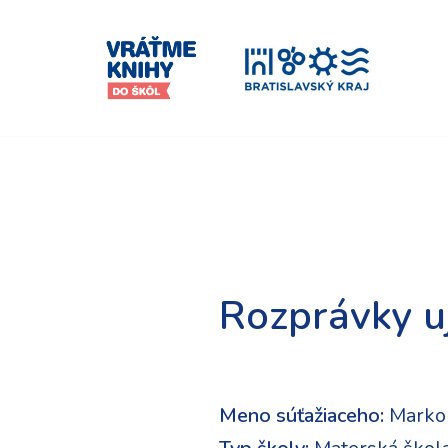
Preskočiť
na
obsah
Rozprávky u
Meno súťažiaceho:
Marko