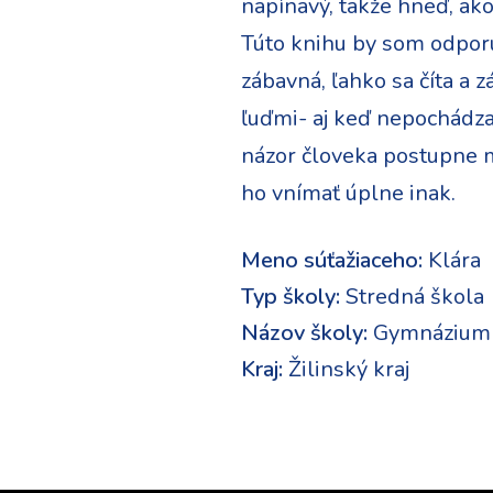
napínavý, takže hneď, ak
Túto knihu by som odporu
zábavná, ľahko sa číta a 
ľuďmi- aj keď nepochádzaj
názor človeka postupne me
ho vnímať úplne inak.
Meno súťažiaceho:
Klára
Typ školy:
Stredná škola
Názov školy:
Gymnázium b
Kraj:
Žilinský kraj