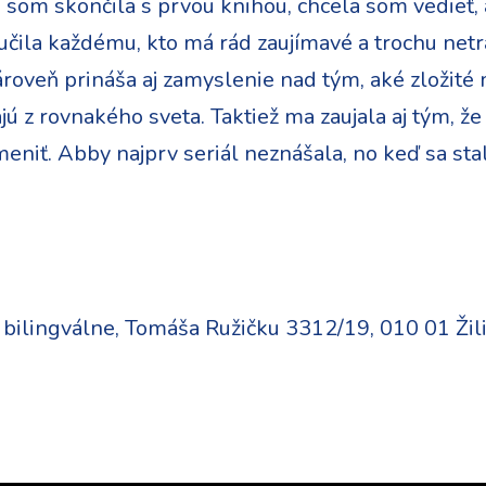
o som skončila s prvou knihou, chcela som vedieť,
čila každému, kto má rád zaujímavé a trochu netra
zároveň prináša aj zamyslenie nad tým, aké zložit
ú z rovnakého sveta. Taktiež ma zaujala aj tým, že
niť. Abby najprv seriál neznášala, no keď sa stal
ilingválne, Tomáša Ružičku 3312/19, 010 01 Žil