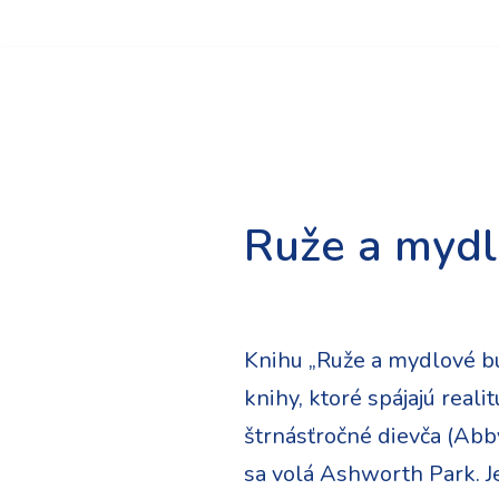
Preskočiť
na
obsah
Ruže a mydl
Knihu „Ruže a mydlové bub
knihy, ktoré spájajú reali
štrnásťročné dievča (Abb
sa volá Ashworth Park. Jej