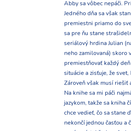
Abby sa vôbec nepáči. Prí
Jedného dňa sa však stane
premiestni priamo do svet
sa pre ňu stane strašidel
seriálový hrdina Julian (
neho zamilovaná) skoro v
premiestňovať každý deň 
situácie a zisťuje, že svet
Zároveň však musí riešiť
Na knihe sa mi páči najm
jazykom, takže sa kniha čí
chce vedieť, čo sa stane ď
nekončí jednou časťou a č