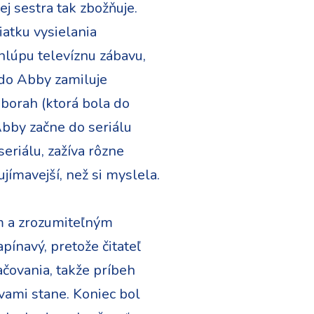
j sestra tak zbožňuje.
iatku vysielania
hlúpu televíznu zábavu,
 do Abby zamiluje
eborah (ktorá bola do
Abby začne do seriálu
riálu, zažíva rôzne
ujímavejší, než si myslela.
ým a zrozumiteľným
apínavý, pretože čitateľ
račovania, takže príbeh
avami stane. Koniec bol