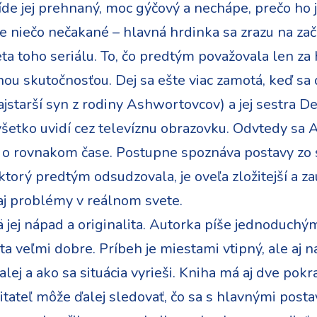
de jej prehnaný, moc gýčový a nechápe, prečo ho je
 niečo nečakané – hlavná hrdinka sa zrazu na zač
a toho seriálu. To, čo predtým považovala len za 
nou skutočnosťou. Dej sa ešte viac zamotá, keď sa
najstarší syn z rodiny Ashwortovcov) a jej sestra D
šetko uvidí cez televíznu obrazovku. Odvtedy sa 
o rovnakom čase. Postupne spoznáva postavy zo se
, ktorý predtým odsudzovala, je oveľa zložitejší a za
 aj problémy v reálnom svete.
ä jej nápad a originalita. Autorka píše jednoduch
ta veľmi dobre. Príbeh je miestami vtipný, ale aj n
alej a ako sa situácia vyrieši. Kniha má aj dve pok
itateľ môže ďalej sledovať, čo sa s hlavnými post