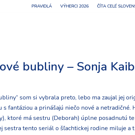
PRAVIDLÁ
VÝHERCI 2026
ČÍTA CELÉ SLOVE
ové bubliny – Sonja Kaib
liny“ som si vybrala preto, lebo ma zaujal jej or
tu s fantáziou a prinášajú niečo nové a netradičné.
y), ktoré má sestru (Deborah) úplne posadnutú te
 sestra tento seriál o šľachtickej rodine miluje a t