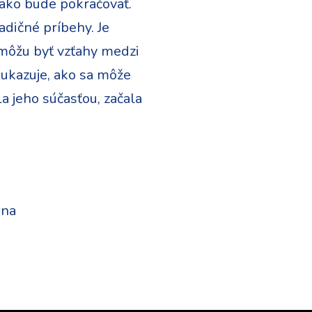
 ako bude pokračovať.
dičné príbehy. Je
é môžu byť vzťahy medzi
 ukazuje, ako sa môže
a jeho súčasťou, začala
ina