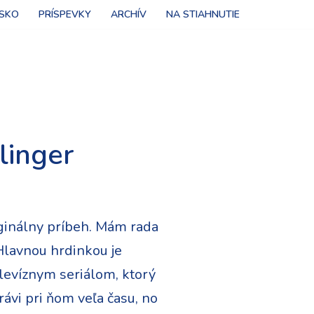
NSKO
PRÍSPEVKY
ARCHÍV
NA STIAHNUTIE
linger
iginálny príbeh. Mám rada
 Hlavnou hrdinkou je
levíznym seriálom, ktorý
rávi pri ňom veľa času, no