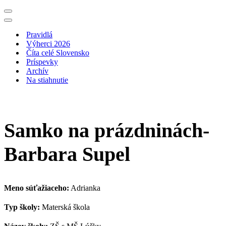
Menu
navigácie
Menu
navigácie
Pravidlá
Výherci 2026
Číta celé Slovensko
Príspevky
Archív
Na stiahnutie
Samko na prázdninách-
Barbara Supel
Meno súťažiaceho:
Adrianka
Typ školy:
Materská škola