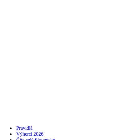
Pravidlá
Výherci 2026
Číta celé Slovensko