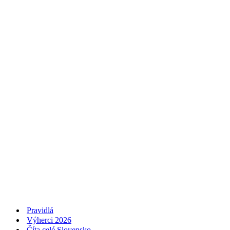
Pravidlá
Výherci 2026
Číta celé Slovensko