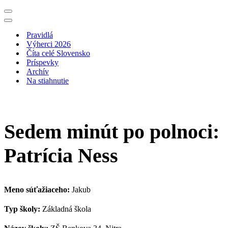
Menu
navigácie
Menu
navigácie
Pravidlá
Výherci 2026
Číta celé Slovensko
Príspevky
Archív
Na stiahnutie
Sedem minút po polnoci:
Patrícia Ness
Meno súťažiaceho:
Jakub
Typ školy:
Základná škola