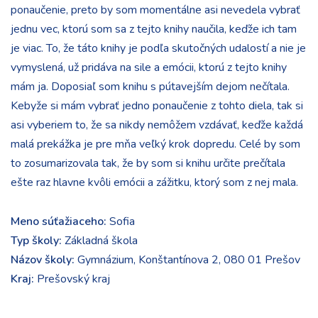
ponaučenie, preto by som momentálne asi nevedela vybrať
jednu vec, ktorú som sa z tejto knihy naučila, keďže ich tam
je viac. To, že táto knihy je podľa skutočných udalostí a nie je
vymyslená, už pridáva na sile a emócii, ktorú z tejto knihy
mám ja. Doposiaľ som knihu s pútavejším dejom nečítala.
Kebyže si mám vybrať jedno ponaučenie z tohto diela, tak si
asi vyberiem to, že sa nikdy nemôžem vzdávať, keďže každá
malá prekážka je pre mňa veľký krok dopredu. Celé by som
to zosumarizovala tak, že by som si knihu určite prečítala
ešte raz hlavne kvôli emócii a zážitku, ktorý som z nej mala.
Meno súťažiaceho:
Sofia
Typ školy:
Základná škola
Názov školy:
Gymnázium, Konštantínova 2, 080 01 Prešov
Kraj:
Prešovský kraj