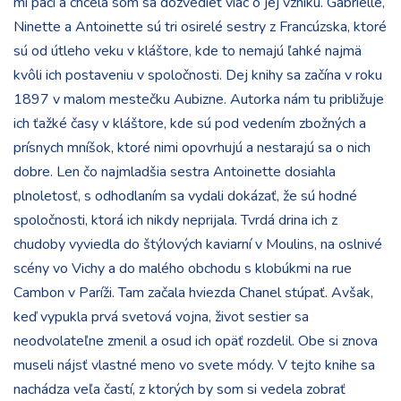
mi páči a chcela som sa dozvedieť viac o jej vzniku. Gabrielle,
Ninette a Antoinette sú tri osirelé sestry z Francúzska, ktoré
sú od útleho veku v kláštore, kde to nemajú ľahké najmä
kvôli ich postaveniu v spoločnosti. Dej knihy sa začína v roku
1897 v malom mestečku Aubizne. Autorka nám tu približuje
ich ťažké časy v kláštore, kde sú pod vedením zbožných a
prísnych mníšok, ktoré nimi opovrhujú a nestarajú sa o nich
dobre. Len čo najmladšia sestra Antoinette dosiahla
plnoletosť, s odhodlaním sa vydali dokázať, že sú hodné
spoločnosti, ktorá ich nikdy neprijala. Tvrdá drina ich z
chudoby vyviedla do štýlových kaviarní v Moulins, na oslnivé
scény vo Vichy a do malého obchodu s klobúkmi na rue
Cambon v Paríži. Tam začala hviezda Chanel stúpať. Avšak,
keď vypukla prvá svetová vojna, život sestier sa
neodvolateľne zmenil a osud ich opäť rozdelil. Obe si znova
museli nájsť vlastné meno vo svete módy. V tejto knihe sa
nachádza veľa častí, z ktorých by som si vedela zobrať