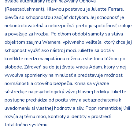
ovláda autoritársky režim nazývaný Obnova
(Reestablishment). Hlavnou postavou je Juliette Ferrars,
dievča so schopnosťou zabíjať dotykom. Jej schopnosť je
nekontrolovateľná a nebezpečná, preto ju spoločnosť izoluje
a považuje za hrozbu. Po dlhom období samoty sa stáva
objektom záujmu Warnera, vplyvného veliteľa, ktorý chce jej
schopnosť využiť ako nástroj moci. Juliette sa ocitá v
konflikte medzi manipuláciou režimu a vlastnou túžbou po
slobode. Zároveň sa do jej života vracia Adam, ktorý v nej
vyvoláva spomienky na minulosť a predstavuje možnosť
normálnosti a citového bezpečia. Kniha sa výrazne
sústreďuje na psychologický vývoj hlavnej hrdinky. Juliette
postupne prechádza od pocitu viny a sebaznechutenia k
uvedomeniu si vlastnej hodnoty a sily. Popri romantickej línii
rozvíja aj tému moci, kontroly a identity v prostredí
totalitného systému.