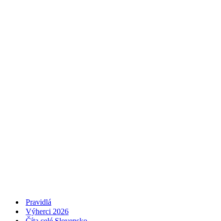
Pravidlá
Výherci 2026
Číta celé Slovensko