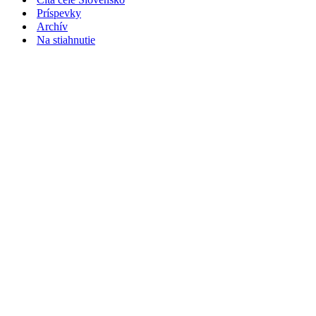
Príspevky
Archív
Na stiahnutie