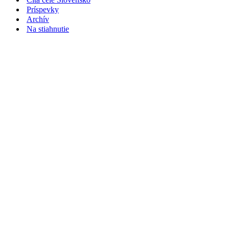
Príspevky
Archív
Na stiahnutie