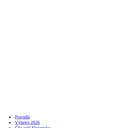
Pravidlá
Výherci 2026
Číta celé Slovensko