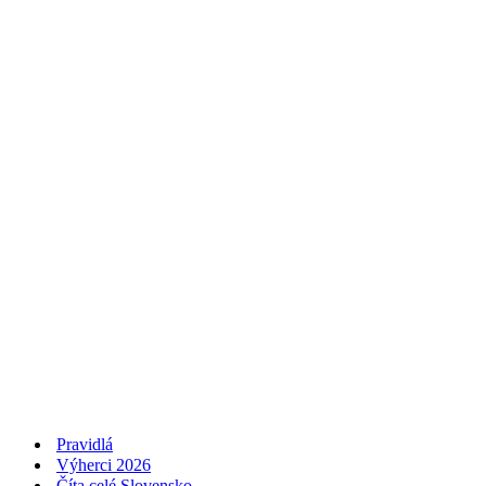
Pravidlá
Výherci 2026
Číta celé Slovensko