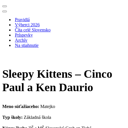
Menu
navigácie
Menu
navigácie
Pravidlá
Výherci 2026
Číta celé Slovensko
Príspevky
Archív
Na stiahnutie
Sleepy Kittens – Cinco
Paul a Ken Daurio
Meno súťažiaceho:
Matejko
Typ školy:
Základná škola