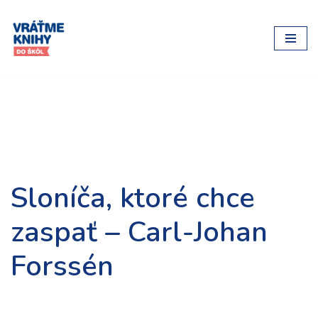
Preskočiť
na
obsah
Sloníča, ktoré chce
zaspať – Carl-Johan
Forssén