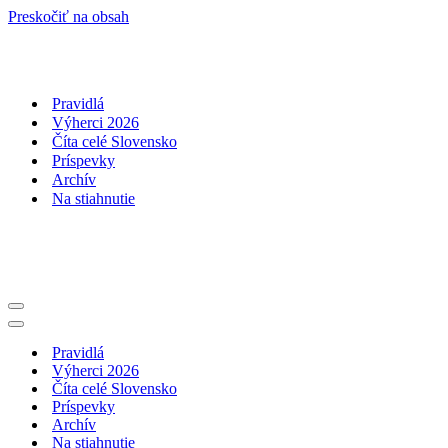
Preskočiť na obsah
Pravidlá
Výherci 2026
Číta celé Slovensko
Príspevky
Archív
Na stiahnutie
Menu
navigácie
Menu
navigácie
Pravidlá
Výherci 2026
Číta celé Slovensko
Príspevky
Archív
Na stiahnutie