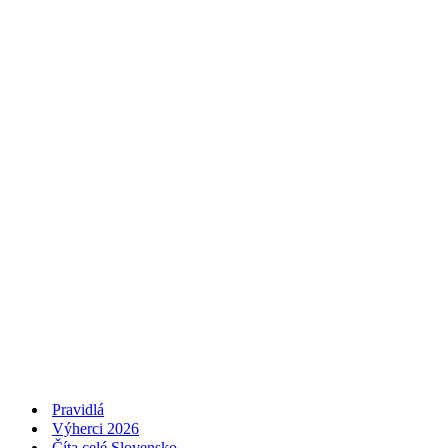
Pravidlá
Výherci 2026
Číta celé Slovensko