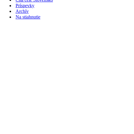
Príspevky
Archív
Na stiahnutie