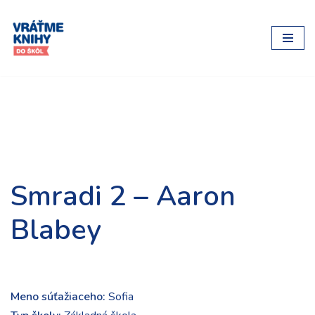
Preskočiť
na
obsah
Smradi 2 – Aaron
Blabey
Meno súťažiaceho:
Sofia