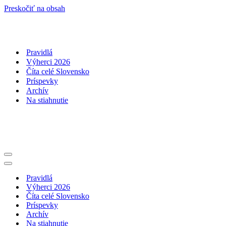
Preskočiť na obsah
Pravidlá
Výherci 2026
Číta celé Slovensko
Príspevky
Archív
Na stiahnutie
Menu
navigácie
Menu
navigácie
Pravidlá
Výherci 2026
Číta celé Slovensko
Príspevky
Archív
Na stiahnutie