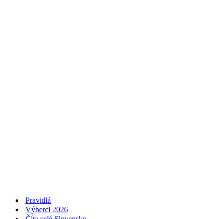
Pravidlá
Výherci 2026
Číta celé Slovensko