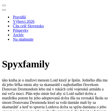
Menu
navigácie
Menu
navigácie
Pravidlá
Výherci 2026
Číta celé Slovensko
Príspevky
Archív
Na stiahnutie
Spyxfamily
táto kniha je o mužovi menom Loid ktorý je špión. Jedného dňa mu
dá jeho šéfka misiu aby sa skamarátil s najbohatším človekom
Donovan Desmondom lebo má v rukách celú vojenskú armádu a
má veľa moci. Plán tejto misie bol aby si Loid našiel dcéru a
manželku potom by jeho adoptovaná dcéra išla na rovnakú školu so
sinom Donovana Desmonda ktorí sa volá damián mali by sa
skamarátiť a keď to spravia Loidova dcéra sa spýta damiana o jeho