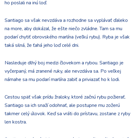
ho poslali na inú loď.
Santiago sa však nevzdáva a rozhodne sa vyplávať ďaleko
na more, aby dokázal, že ešte niečo zvládne. Tam sa mu
podarí chytiť obrovského marlína (veľkú rybu). Ryba je však
taká silná, že ťahá jeho loď celé dni.
Nasleduje dlhý boj medzi človekom a rybou. Santiago je
vyčerpaný, má zranené ruky, ale nevzdáva sa. Po veľkej
námahe sa mu podarí marlína zabiť a priviazať ho k lodi.
Cestou späť však prídu žraloky, ktoré začnú rybu požierať.
Santiago sa ich snaží odohnať, ale postupne mu zožerú
takmer celý úlovok. Keď sa vráti do prístavu, zostane z ryby
len kostra.