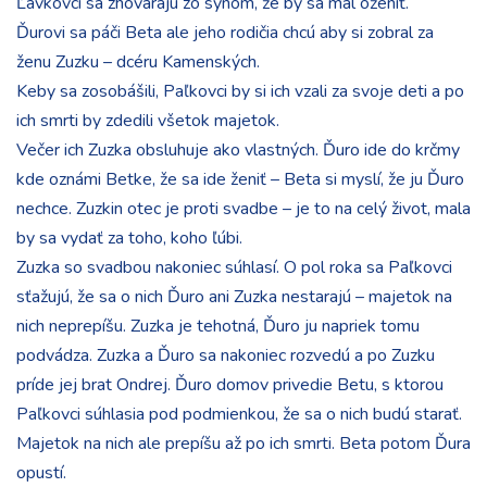
Ľavkovci sa zhovárajú zo synom, že by sa mal oženiť.
Ďurovi sa páči Beta ale jeho rodičia chcú aby si zobral za
ženu Zuzku – dcéru Kamenských.
Keby sa zosobášili, Paľkovci by si ich vzali za svoje deti a po
ich smrti by zdedili všetok majetok.
Večer ich Zuzka obsluhuje ako vlastných. Ďuro ide do krčmy
kde oznámi Betke, že sa ide ženiť – Beta si myslí, že ju Ďuro
nechce. Zuzkin otec je proti svadbe – je to na celý život, mala
by sa vydať za toho, koho ľúbi.
Zuzka so svadbou nakoniec súhlasí. O pol roka sa Paľkovci
sťažujú, že sa o nich Ďuro ani Zuzka nestarajú – majetok na
nich neprepíšu. Zuzka je tehotná, Ďuro ju napriek tomu
podvádza. Zuzka a Ďuro sa nakoniec rozvedú a po Zuzku
príde jej brat Ondrej. Ďuro domov privedie Betu, s ktorou
Paľkovci súhlasia pod podmienkou, že sa o nich budú starať.
Majetok na nich ale prepíšu až po ich smrti. Beta potom Ďura
opustí.