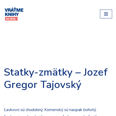
Preskočiť
na
obsah
Statky-zmätky – Jozef
Gregor Tajovský
Ľavkovci sú chudobný, Komenský sú naopak bohotý.