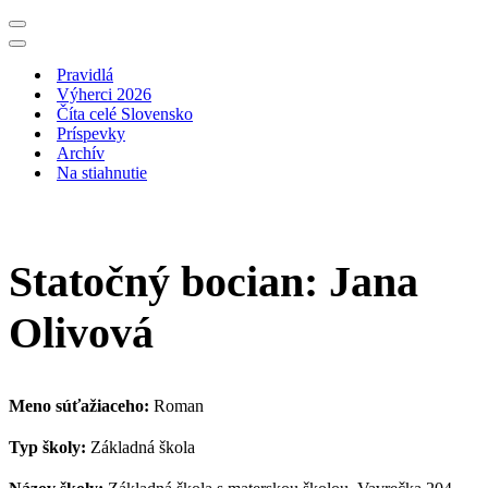
Menu
navigácie
Menu
navigácie
Pravidlá
Výherci 2026
Číta celé Slovensko
Príspevky
Archív
Na stiahnutie
Statočný bocian: Jana
Olivová
Meno súťažiaceho:
Roman
Typ školy:
Základná škola