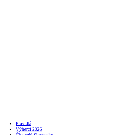
Pravidlá
Výherci 2026
Číta celé Slovensko