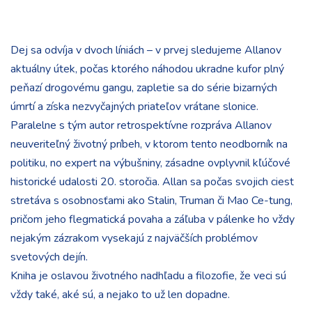
Dej sa odvíja v dvoch líniách – v prvej sledujeme Allanov
aktuálny útek, počas ktorého náhodou ukradne kufor plný
peňazí drogovému gangu, zapletie sa do série bizarných
úmrtí a získa nezvyčajných priateľov vrátane slonice.
Paralelne s tým autor retrospektívne rozpráva Allanov
neuveriteľný životný príbeh, v ktorom tento neodborník na
politiku, no expert na výbušniny, zásadne ovplyvnil kľúčové
historické udalosti 20. storočia. Allan sa počas svojich ciest
stretáva s osobnosťami ako Stalin, Truman či Mao Ce-tung,
pričom jeho flegmatická povaha a záľuba v pálenke ho vždy
nejakým zázrakom vysekajú z najväčších problémov
svetových dejín.
Kniha je oslavou životného nadhľadu a filozofie, že veci sú
vždy také, aké sú, a nejako to už len dopadne.