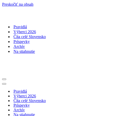
Preskočiť na obsah
Pravidlá
Výherci 2026
Číta celé Slovensko
Príspevky
Archív
Na stiahnutie
Menu
navigácie
Menu
navigácie
Pravidlá
Výherci 2026
Číta celé Slovensko
Príspevky
Archív
Na stiahnutie