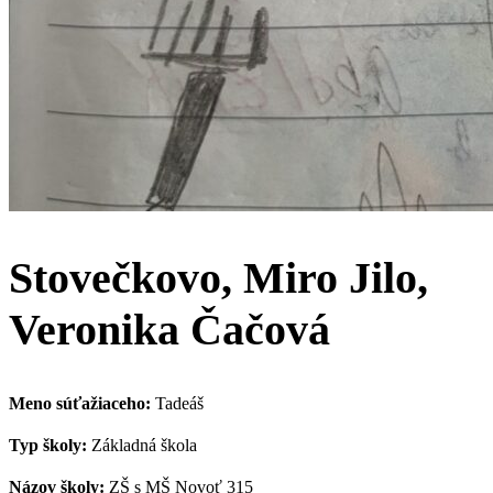
Stovečkovo, Miro Jilo,
Veronika Čačová
Meno súťažiaceho:
Tadeáš
Typ školy:
Základná škola
Názov školy:
ZŠ s MŠ Novoť 315