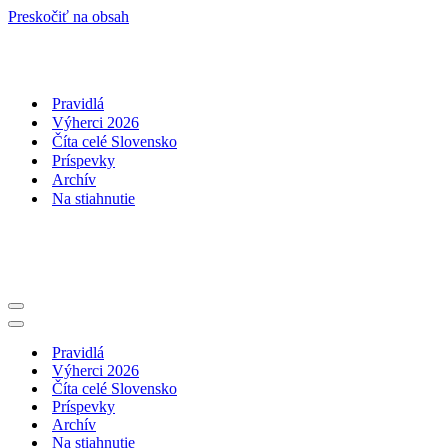
Preskočiť na obsah
Pravidlá
Výherci 2026
Číta celé Slovensko
Príspevky
Archív
Na stiahnutie
Menu
navigácie
Menu
navigácie
Pravidlá
Výherci 2026
Číta celé Slovensko
Príspevky
Archív
Na stiahnutie