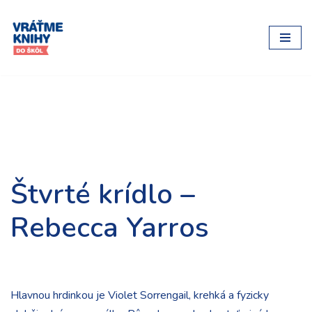
Preskočiť
na
obsah
Štvrté krídlo –
Rebecca Yarros
Hlavnou hrdinkou je Violet Sorrengail, krehká a fyzicky