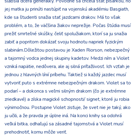
slabšia dcéra generálky. Pôvodne sa chcela stať pisárkou, no
jej matka ju prinúti nastúpiť na vojenskú akadémiu Basgiath,
kde sa študenti snažia stať jazdcami drakov. Má to však
problém, a to, že väčšina žiakov neprežije. Počas štúdia musí
prežiť smrteľné skúšky, čeliť spolužiakom, ktorí sa ju snažia
zabiť a popritom dokázať svoju hodnotu napriek fyzickým
slabinám.Dôležitou postavou je Xaden Riorson, nebezpečný
a tajomný vodca jednej skupiny kadetov. Medzi ním a Violet
vzniká napätie, nedôvera, ale aj silná príťažlivosť. Ich vzťah je
jednou z hlavných línií príbehu. Taktiež si každý jazdec musí
vytvoriť puto s extrémne nebezpečným drakom. Violet sa to
podarí – a dokonca s veľmi silným drakom (čo je extrémne
zriedkavé) a získa magické schopnosti/ signet, ktoré ju robia
výnimočnou. Postupne Violet zisťuje, že svet nie je taký, ako
ju učili, a že pravda je úplne iná. Na konci knihy sa odohrá
veľká bitka, odhaľujú sa zásadné tajomstvá a Violet musí
prehodnotiť, komu môže veriť.