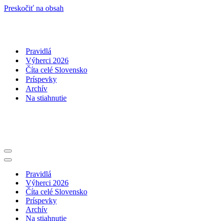
Preskočiť na obsah
Pravidlá
Výherci 2026
Číta celé Slovensko
Príspevky
Archív
Na stiahnutie
Menu
navigácie
Menu
navigácie
Pravidlá
Výherci 2026
Číta celé Slovensko
Príspevky
Archív
Na stiahnutie