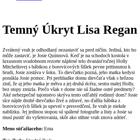
Temný Úkryt Lisa Regan
Zvrátený vrah je odhodlaný nezastaviť sa pred ničím. Jediná, kto ho
môže zastaviť, je Josie Quinnová. Keď je na schodoch kostola v
luxusnom svadobnom rezorte nájdené telo dvanásťročnej Holly
Mitchellovej s bábikou z borovicových šišiek pevne pritisnutou k
hrudi, Josie zostáva v šoku. To dievčatko pozná, jeho matka kedysi
ponúkla Josie pomoc. Pri prehliadke domu dievčaťa však s hrôzou
zistí, že aj jeho matka je mŕtva a jej druhá dcéra, sestra malej Holly,
bez stopy zmizla. Prečo však v dome nie sú žiadne ostré predmety?
Aké nebezpečné tajomstvo skrýva tento odľahlý rodinný dom? Josie
síce nájde druhé dievčatko živé a zdravé, no ďalšia bábika z
borovicových šišiek ju upevní v presvedčení, že vrah je niekde
nablízku. Jej jedinou stopou sú spálené fotografie a listy a Josie sa
musí pustiť do vyšetrovania, skôr ako stihne vrah znova udrieť.
Meno súťažiaceho:
Ema