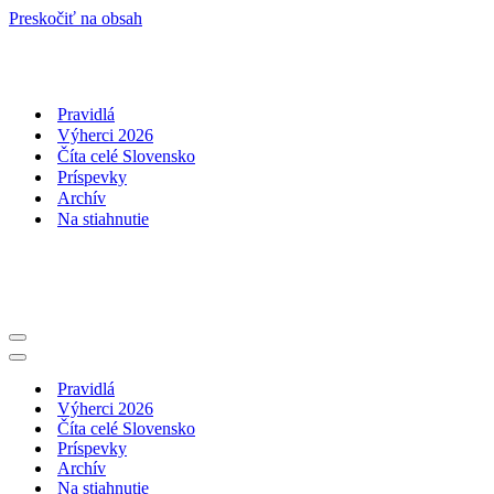
Preskočiť na obsah
Pravidlá
Výherci 2026
Číta celé Slovensko
Príspevky
Archív
Na stiahnutie
Menu
navigácie
Menu
navigácie
Pravidlá
Výherci 2026
Číta celé Slovensko
Príspevky
Archív
Na stiahnutie