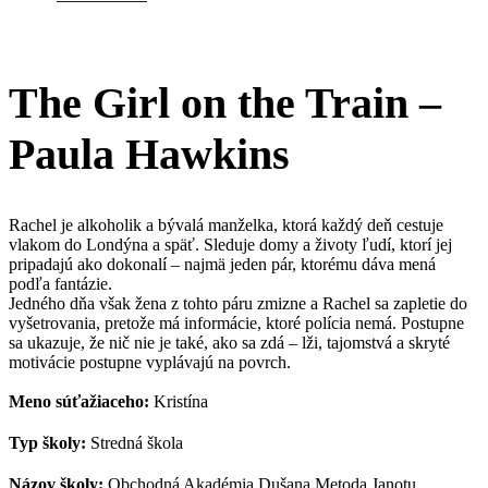
The Girl on the Train –
Paula Hawkins
Rachel je alkoholik a bývalá manželka, ktorá každý deň cestuje
vlakom do Londýna a späť. Sleduje domy a životy ľudí, ktorí jej
pripadajú ako dokonalí – najmä jeden pár, ktorému dáva mená
podľa fantázie.
Jedného dňa však žena z tohto páru zmizne a Rachel sa zapletie do
vyšetrovania, pretože má informácie, ktoré polícia nemá. Postupne
sa ukazuje, že nič nie je také, ako sa zdá – lži, tajomstvá a skryté
motivácie postupne vyplávajú na povrch.
Meno súťažiaceho:
Kristína
Typ školy:
Stredná škola
Názov školy:
Obchodná Akadémia Dušana Metoda Janotu