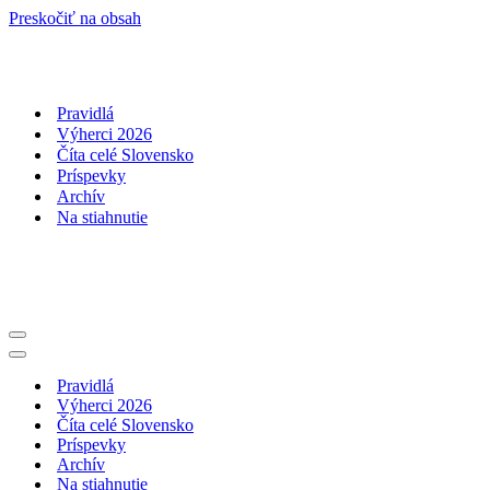
Preskočiť na obsah
Pravidlá
Výherci 2026
Číta celé Slovensko
Príspevky
Archív
Na stiahnutie
Menu
navigácie
Menu
navigácie
Pravidlá
Výherci 2026
Číta celé Slovensko
Príspevky
Archív
Na stiahnutie