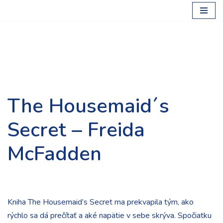
Preskočiť
na
obsah
The Housemaid´s
Secret – Freida
McFadden
Kniha The Housemaid’s Secret ma prekvapila tým, ako
rýchlo sa dá prečítať a aké napätie v sebe skrýva. Spočiatku