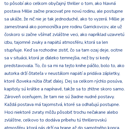
to pôsobí ako celkom obyčajný thriller o tom, ako hlavná
postava Millie začne pracovať pre novú rodinu, ale postupne
sa ukáže, že nič nie je tak jednoduché, ako to vyzerá. Millie je
zamestnaná ako pomocníčka pre rodinu Garrickovcov, ale už
čoskoro si začne všímať zvláštne veci, ako napríklad uzavretú
izbu, tajomné zvuky a napätú atmosféru, ktorá sa len
stupňuje. Keď sa rozhodne zistiť, čo sa tam ozaj deje, ocitne
sa v situácii, ktorá je ďaleko temnejšia, než by si kedy
predstavovala. To, čo sa mi na tejto knihe páčilo, bolo to, ako
autorka drží čitateľa v neustálom napätí a pridáva zápletky,
ktoré človeka nútia čítať ďalej. Dej sa celkom rýchlo posúva,
kapitoly sú krátke a napínavé, takže sa to zhltne skoro samo.
Zároveň oceňujem, že tam nie sú žiadne nudné postavy.
Každá postava má tajomstvá, ktoré sa odhaľujú postupne.
Hoci niektoré zvraty môžu pôsobiť trochu nečakane alebo
zvláštne, celkovo to dodáva príbehu tú thrillerovskú
atmosféru, ktorá nás drží na hrane až do samotného konca.