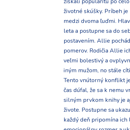
získali popularitu po cel
životné skúšky. Príbeh j
medzi dvoma ľuďmi. Hlavn
leta a postupne sa do se
postavením. Allie pochádz
pomerov. Rodičia Allie ic
veľmi bolestivý a ovplyvní
iným mužom, no stále cíti
Tento vnútorný konflikt 
čas dúfal, že sa k nemu v
silným prvkom knihy je a
živote. Postupne sa ukazuj
každý deň pripomína ich l
emocionálny rozmer a uka