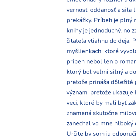
vernosť, oddanosť a sila l
prekážky. Príbeh je plný 
knihy je jednoduchý, no z
čitateľa vtiahnu do deja.
myšlienkach, ktoré vyvoláv
príbeh nebol len o romanti
ktorý bol veľmi silný a d
pretože prináša dôležité 
význam, pretože ukazuje 
veci, ktoré by mali byť z
znamená skutočne milovať
zanechal vo mne hlboký d
Určite by som ju odporuč