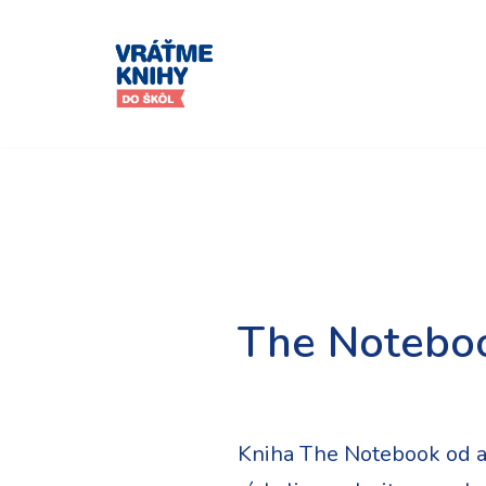
Preskočiť
na
obsah
The Noteboo
Kniha The Notebook od au