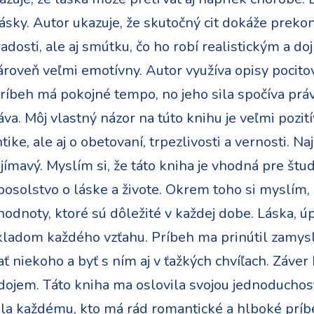
ásky. Autor ukazuje, že skutočný cit dokáže prekona
radosti, ale aj smútku, čo ho robí realistickým a d
ároveň veľmi emotívny. Autor využíva opisy pocit
 Príbeh má pokojné tempo, no jeho sila spočíva prá
a. Môj vlastný názor na túto knihu je veľmi pozitív
ke, ale aj o obetovaní, trpezlivosti a vernosti. Na
ojímavý. Myslím si, že táto kniha je vhodná pre štu
posolstvo o láske a živote. Okrem toho si myslím
hodnoty, ktoré sú dôležité v každej dobe. Láska, 
ákladom každého vzťahu. Príbeh ma prinútil zamysl
 niekoho a byť s ním aj v ťažkých chvíľach. Záver
ojem. Táto kniha ma oslovila svojou jednoduchosť
ila každému, kto má rád romantické a hlboké príb