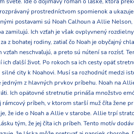
om svete. Ide o dojímavý román o láske, ktorá prek
e rozprávaný prostredníctvom spomienok a ukazuje 
ými postavami sú Noah Calhoun a Allie Nelson, k
ba zamilujú. Ich vzťah je však ovplyvnený rozdie
a z bohatej rodiny, zatiaľ čo Noah je obyčajný ch
h vzťah neschvaľujú, a preto sú nútení sa rozísť. 
 ich ďalší život. Po rokoch sa ich cesty opäť stret
 silné city k Noahovi. Musí sa rozhodnúť medzi is
je jedným z hlavných prvkov príbehu. Noah na Alli
ráti. Ich opätovné stretnutie prináša množstvo em
j rámcový príbeh, v ktorom starší muž číta žene p
e, že ide o Noah a Allie v starobe. Allie trpí strat
ásku tým, že jej číta ich príbeh. Tento motív dodá
zuje, že láska môže pretrvať aj napriek chorobe. 