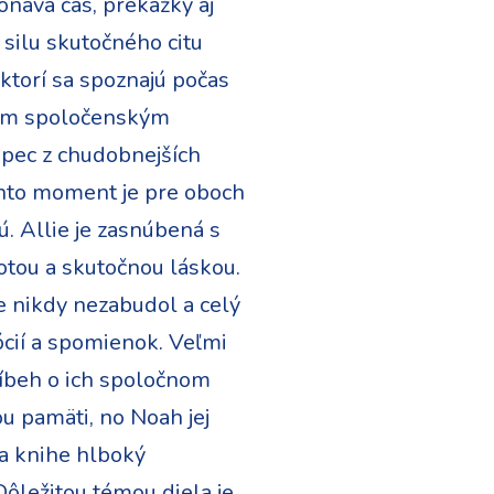
onáva čas, prekážky aj
silu skutočného citu
torí sa spoznajú počas
lnym spoločenským
lapec z chudobnejších
Tento moment je pre oboch
nú. Allie je zasnúbená s
totou a skutočnou láskou.
e nikdy nezabudol a celý
ócií a spomienok. Veľmi
ríbeh o ich spoločnom
ou pamäti, no Noah jej
va knihe hlboký
Dôležitou témou diela je