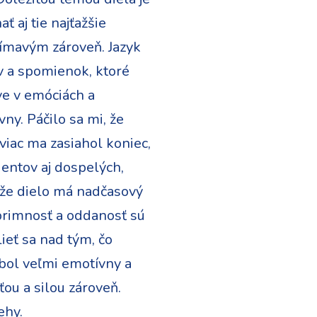
ť aj tie najťažšie
ojímavým zároveň. Jazyk
ov a spomienok, ktoré
ve v emóciách a
ny. Páčilo sa mi, že
jviac ma zasiahol koniec,
dentov aj dospelých,
, že dielo má nadčasový
úprimnosť a oddanosť sú
ieť sa nad tým, čo
 bol veľmi emotívny a
ou a silou zároveň.
ehy.