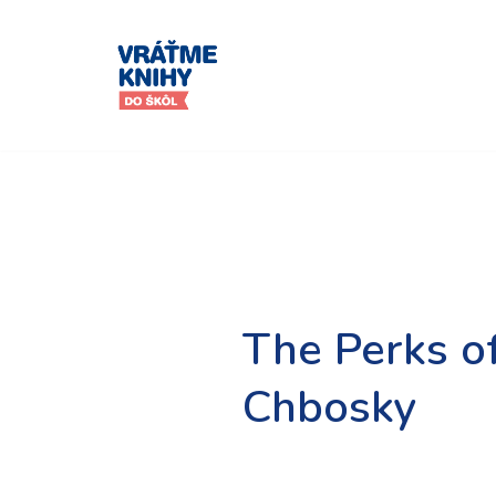
Preskočiť
na
obsah
The Perks o
Chbosky