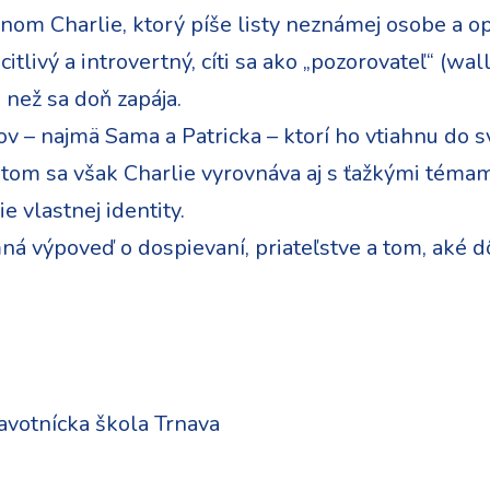
nom Charlie, ktorý píše listy neznámej osobe a opi
citlivý a introvertný, cíti sa ako „pozorovateľ“ (wal
 než sa doň zapája.
ov – najmä Sama a Patricka – ktorí ho vtiahnu do s
 tom sa však Charlie vyrovnáva aj s ťažkými témam
e vlastnej identity.
á výpoveď o dospievaní, priateľstve a tom, aké dôle
avotnícka škola Trnava