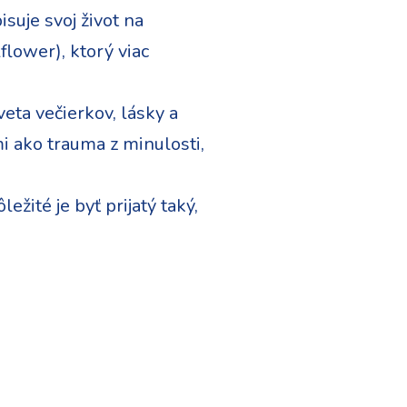
suje svoj život na
lflower), ktorý viac
veta večierkov, lásky a
i ako trauma z minulosti,
žité je byť prijatý taký,