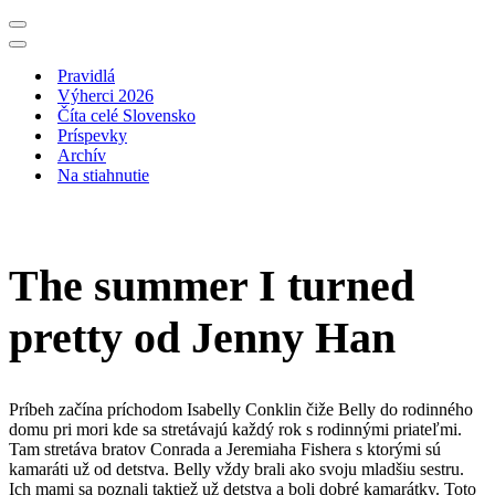
Menu
navigácie
Menu
navigácie
Pravidlá
Výherci 2026
Číta celé Slovensko
Príspevky
Archív
Na stiahnutie
The summer I turned
pretty od Jenny Han
Príbeh začína príchodom Isabelly Conklin čiže Belly do rodinného
domu pri mori kde sa stretávajú každý rok s rodinnými priateľmi.
Tam stretáva bratov Conrada a Jeremiaha Fishera s ktorými sú
kamaráti už od detstva. Belly vždy brali ako svoju mladšiu sestru.
Ich mami sa poznali taktiež už detstva a boli dobré kamarátky. Toto