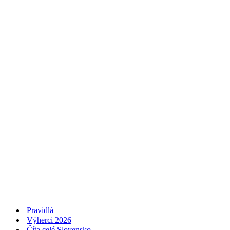
Pravidlá
Výherci 2026
Číta celé Slovensko