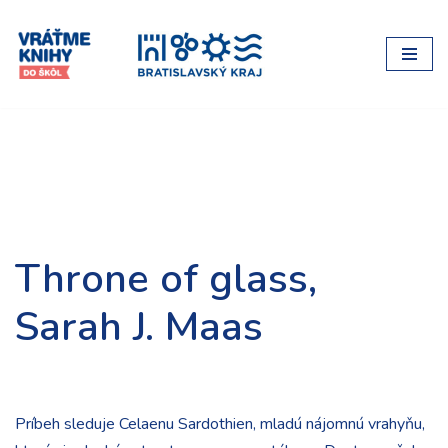
Preskočiť
na
obsah
Throne of glass,
Sarah J. Maas
Príbeh sleduje Celaenu Sardothien, mladú nájomnú vrahyňu,