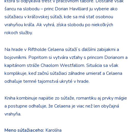
ktorá si odpykáva trest v pracovnom tábore. Dostane však
šancu na slobodu – princ Dorian Havilliard ju vyberie ako
súťažiacu v kráľovskej súťaži, kde sa má stať osobnou
vrahyňou kráľa. Ak vyhrá, získa slobodu po niekoľkých
rokoch služby.
Na hrade v Riftholde Celaena súťaží s ďalšími zabijakmi a
bojovníkmi. Popritom si vytvára vzťahy s princom Dorianom a
kapitánom stráže Chaolom Westfallom. Situácia sa však
komplikuje, keď začnú súťažiaci záhadne umierať a Celaena
odhaľuje temné tajomstvá ukryté v hrade.
Kniha kombinuje napätie zo súťaže, romantiku aj prvky mágie
a postupne odhaľuje, že Celaena je viac než len obyčajná
vrahyňa.
Meno súťažiaceho:
Karolína