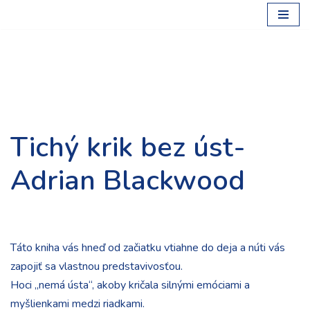
Preskočiť
na
obsah
Tichý krik bez úst-
Adrian Blackwood
Táto kniha vás hneď od začiatku vtiahne do deja a núti vás
zapojiť sa vlastnou predstavivosťou.
Hoci „nemá ústa“, akoby kričala silnými emóciami a
myšlienkami medzi riadkami.