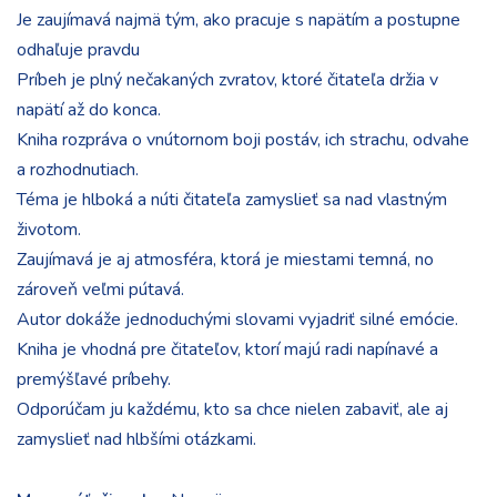
Je zaujímavá najmä tým, ako pracuje s napätím a postupne
odhaľuje pravdu
Príbeh je plný nečakaných zvratov, ktoré čitateľa držia v
napätí až do konca.
Kniha rozpráva o vnútornom boji postáv, ich strachu, odvahe
a rozhodnutiach.
Téma je hlboká a núti čitateľa zamyslieť sa nad vlastným
životom.
Zaujímavá je aj atmosféra, ktorá je miestami temná, no
zároveň veľmi pútavá.
Autor dokáže jednoduchými slovami vyjadriť silné emócie.
Kniha je vhodná pre čitateľov, ktorí majú radi napínavé a
premýšľavé príbehy.
Odporúčam ju každému, kto sa chce nielen zabaviť, ale aj
zamyslieť nad hlbšími otázkami.