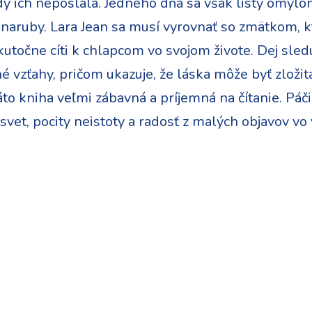
y ich neposlala. Jedného dňa sa však listy omyl
i naruby. Lara Jean sa musí vyrovnať so zmätkom, kt
kutočne cíti k chlapcom vo svojom živote. Dej sledu
nné vzťahy, pričom ukazuje, že láska môže byť zloži
to kniha veľmi zábavná a príjemná na čítanie. Páčil
vet, pocity neistoty a radosť z malých objavov vo