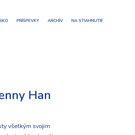
NSKO
PRÍSPEVKY
ARCHÍV
NA STIAHNUTIE
Jenny Han
isty všetkým svojim