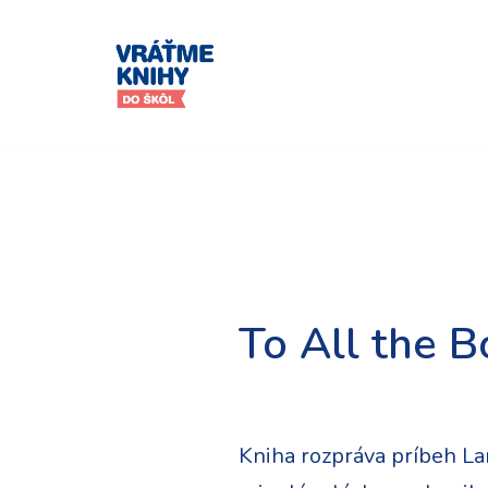
Preskočiť
na
obsah
To All the B
Kniha rozpráva príbeh Lar