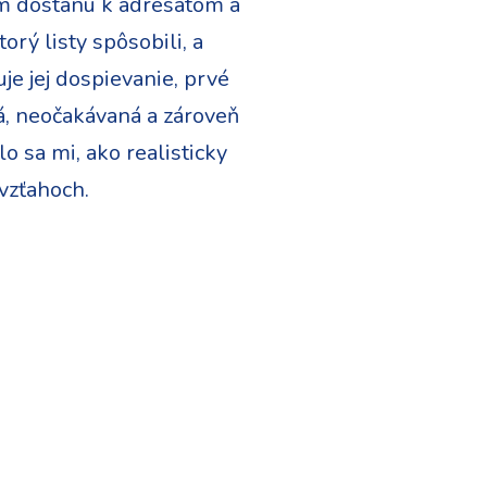
om dostanú k adresátom a
orý listy spôsobili, a
je jej dospievanie, prvé
tá, neočakávaná a zároveň
o sa mi, ako realisticky
 vzťahoch.