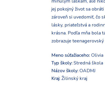
minulým láskam, ale nikd
jej pokojný život sa obrát
zároveň si uvedomiť, čo s
lásky, priateľstvá a rodi
krásna. Podľa mňa bola tá
zobrazuje teenagerovský s
Meno súťažiaceho:
Olivia
Typ školy:
Stredná škola
Názov školy:
OADMJ
Kraj:
Žilinský kraj