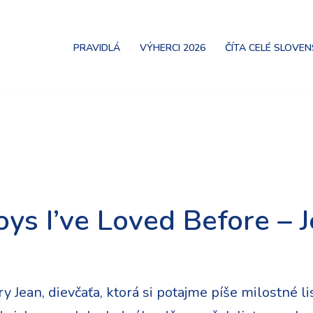
PRAVIDLÁ
VÝHERCI 2026
ČÍTA CELÉ SLOVE
oys I’ve Loved Before – 
y Jean, dievčaťa, ktorá si potajme píše milostné l