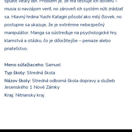
splatiť veľký dlh. Problém je, že hra testuje ich dôveru –
musia si navzájom veriť, no zároveň ich systém núti zrádzať
sa. Hlavný hrdina Yuichi Katagiri pôsobí ako milý človek, no
postupne sa ukazuje, že je extrémne nebezpečný
manipulátor. Manga sa sústreďuje na psychologické hry,
klamstvá a otázku, čo je dôležitejšie – peniaze alebo
priateľstvo.
Meno súťažiaceho:
Samuel
Typ školy:
Stredná škola
Názov školy:
Stredná odborná škola dopravy a služieb
Jesenského 1 Nové Zámky
Kraj:
Nitriansky kraj