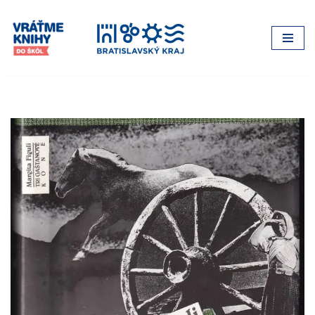
Preskočiť
na
obsah