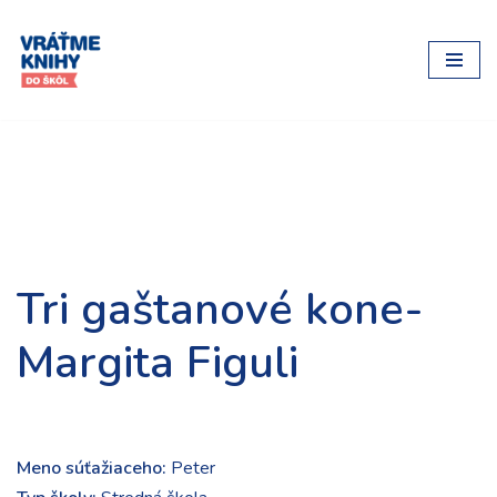
Preskočiť
na
obsah
Tri gaštanové kone-
Margita Figuli
Meno súťažiaceho:
Peter