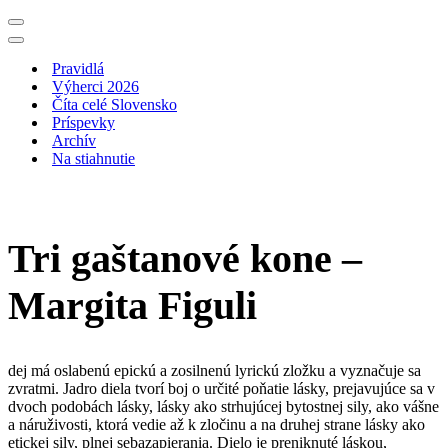
Menu
navigácie
Menu
navigácie
Pravidlá
Výherci 2026
Číta celé Slovensko
Príspevky
Archív
Na stiahnutie
Tri gaštanové kone –
Margita Figuli
dej má oslabenú epickú a zosilnenú lyrickú zložku a vyznačuje sa
zvratmi. Jadro diela tvorí boj o určité poňatie lásky, prejavujúce sa v
dvoch podobách lásky, lásky ako strhujúcej bytostnej sily, ako vášne
a náruživosti, ktorá vedie až k zločinu a na druhej strane lásky ako
etickej sily, plnej sebazapierania. Dielo je preniknuté láskou,