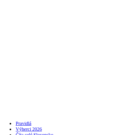
Pravidlá
Výherci 2026
Číta celé Slovensko