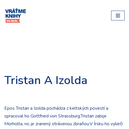
Preskočiť
na
obsah
Tristan A Izolda
Epos Tristan a Izolda pochádza z keltských povestí a
spracoval ho Gottfried von Strassburg.Tristan zabije
Morholta, no je zranený otrávenou zbraňou.V Írsku ho vylieči