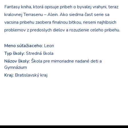
Fantasy kniha, ktorá opisuje pribeh o byvalej vrahyni, teraz
kralovnej Terrasenu – Alein. Ako siedma čast serie sa
vacsina pribehu zaobera finalnou bitkou, rieseni najhlbsich
problemov z predoslych dielov a rozuzlenie celeho pribehu.
Meno súťažiaceho:
Leon
Typ školy:
Stredná škola
Názov školy:
Škola pre mimoriadne nadané deti a
Gymnázium
Kraj:
Bratislavský kraj