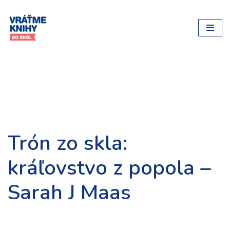
Preskočiť
na
obsah
Trón zo skla:
kráľovstvo z popola –
Sarah J Maas