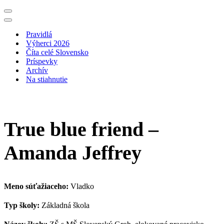
Menu
navigácie
Menu
navigácie
Pravidlá
Výherci 2026
Číta celé Slovensko
Príspevky
Archív
Na stiahnutie
True blue friend –
Amanda Jeffrey
Meno súťažiaceho:
Vladko
Typ školy:
Základná škola