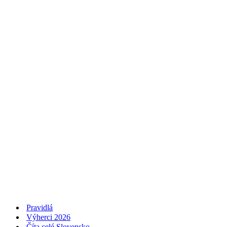
Pravidlá
Výherci 2026
Číta celé Slovensko