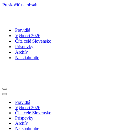
Preskočiť na obsah
Pravidlá
Výherci 2026
Číta celé Slovensko
Príspevky
Archív
Na stiahnutie
Menu
navigácie
Menu
navigácie
Pravidlá
Výherci 2026
Číta celé Slovensko
Príspevky
Archív
Na stiahnutie