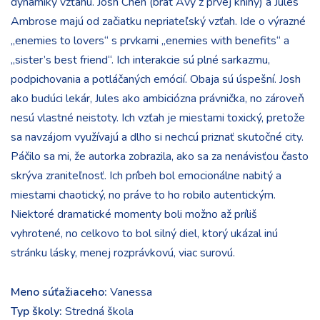
dynamiky vzťahu. Josh Chen (brat Avy z prvej knihy) a Jules
Ambrose majú od začiatku nepriateľský vzťah. Ide o výrazné
„enemies to lovers“ s prvkami „enemies with benefits“ a
„sister’s best friend“. Ich interakcie sú plné sarkazmu,
podpichovania a potláčaných emócií. Obaja sú úspešní. Josh
ako budúci lekár, Jules ako ambiciózna právnička, no zároveň
nesú vlastné neistoty. Ich vzťah je miestami toxický, pretože
sa navzájom využívajú a dlho si nechcú priznať skutočné city.
Páčilo sa mi, že autorka zobrazila, ako sa za nenávisťou často
skrýva zraniteľnosť. Ich príbeh bol emocionálne nabitý a
miestami chaotický, no práve to ho robilo autentickým.
Niektoré dramatické momenty boli možno až príliš
vyhrotené, no celkovo to bol silný diel, ktorý ukázal inú
stránku lásky, menej rozprávkovú, viac surovú.
Meno súťažiaceho:
Vanessa
Typ školy:
Stredná škola