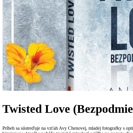
Twisted Love (Bezpodmie
​Príbeh sa sústreďuje na vzťah Avy Chenovej, mladej fotografky s op