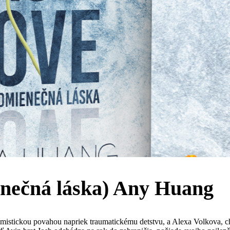
nečná láska) Any Huang
timistickou povahou napriek traumatickému detstvu, a Alexa Volkova, 