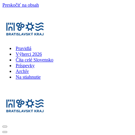
Preskočiť na obsah
Pravidlá
Výherci 2026
Číta celé Slovensko
Príspevky
Archív
Na stiahnutie
Menu
navigácie
Menu