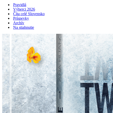
navigácie
Pravidlá
Výherci 2026
Číta celé Slovensko
Príspevky
Archív
Na stiahnutie