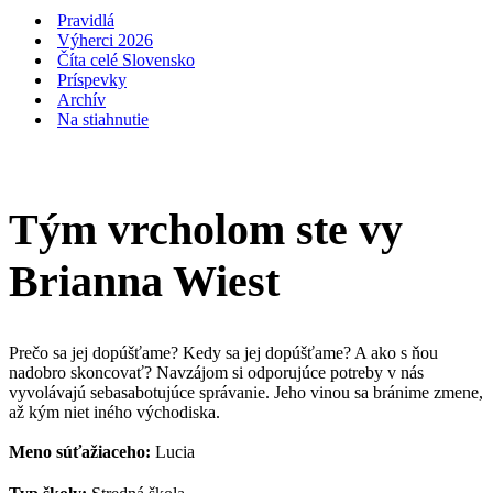
navigácie
Pravidlá
Výherci 2026
Číta celé Slovensko
Príspevky
Archív
Na stiahnutie
Tým vrcholom ste vy
Brianna Wiest
Prečo sa jej dopúšťame? Kedy sa jej dopúšťame? A ako s ňou
nadobro skoncovať? Navzájom si odporujúce potreby v nás
vyvolávajú sebasabotujúce správanie. Jeho vinou sa bránime zmene,
až kým niet iného východiska.
Meno súťažiaceho:
Lucia