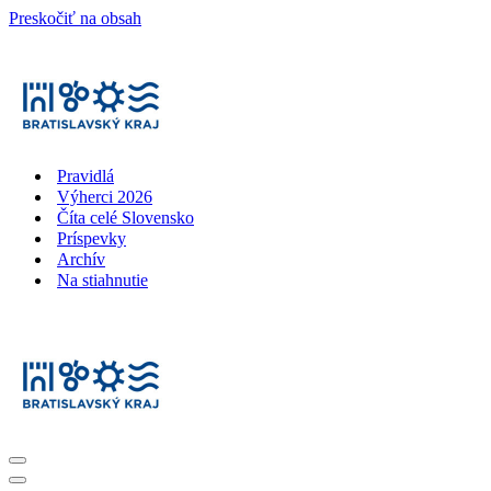
Preskočiť na obsah
Pravidlá
Výherci 2026
Číta celé Slovensko
Príspevky
Archív
Na stiahnutie
Menu
navigácie
Menu