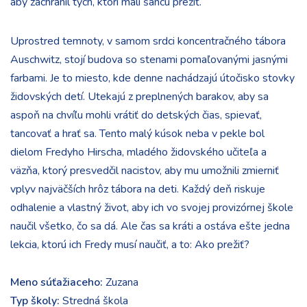
aby zachránil tých, ktorí mali šancu prežiť.
Uprostred temnoty, v samom srdci koncentračného tábora
Auschwitz, stojí budova so stenami pomaľovanými jasnými
farbami. Je to miesto, kde denne nachádzajú útočisko stovky
židovských detí. Utekajú z preplnených barakov, aby sa
aspoň na chvíľu mohli vrátiť do detských čias, spievať,
tancovať a hrať sa. Tento malý kúsok neba v pekle bol
dielom Fredyho Hirscha, mladého židovského učiteľa a
väzňa, ktorý presvedčil nacistov, aby mu umožnili zmierniť
vplyv najväčších hrôz tábora na deti. Každý deň riskuje
odhalenie a vlastný život, aby ich vo svojej provizórnej škole
naučil všetko, čo sa dá. Ale čas sa kráti a ostáva ešte jedna
lekcia, ktorú ich Fredy musí naučiť, a to: Ako prežiť?
Meno súťažiaceho:
Zuzana
Typ školy:
Stredná škola