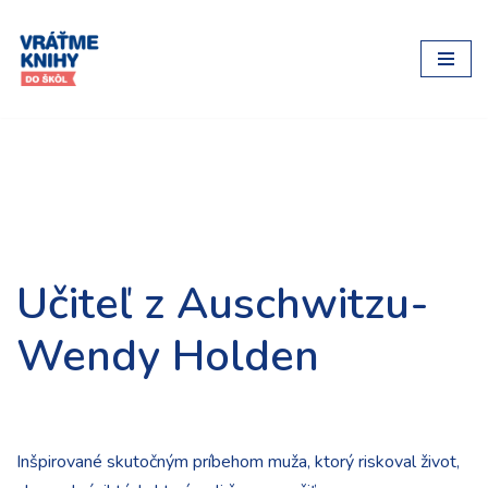
Preskočiť
na
obsah
Učiteľ z Auschwitzu-
Wendy Holden
Inšpirované skutočným príbehom muža, ktorý riskoval život,