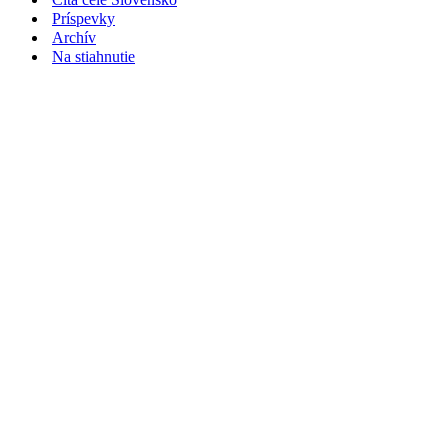
Príspevky
Archív
Na stiahnutie