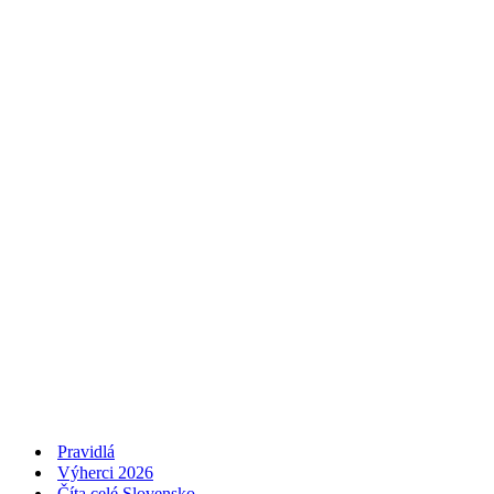
Pravidlá
Výherci 2026
Číta celé Slovensko