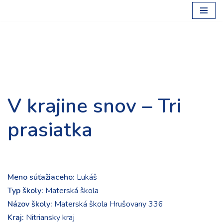
Preskočiť
na
obsah
V krajine snov – Tri
prasiatka
Meno súťažiaceho:
Lukáš
Typ školy:
Materská škola
Názov školy:
Materská škola Hrušovany 336
Kraj:
Nitriansky kraj