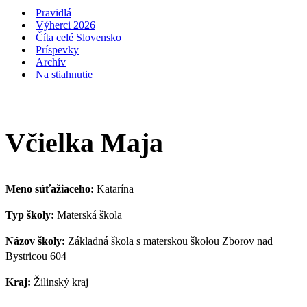
navigácie
Pravidlá
Výherci 2026
Číta celé Slovensko
Príspevky
Archív
Na stiahnutie
Včielka Maja
Meno súťažiaceho:
Katarína
Typ školy:
Materská škola
Názov školy:
Základná škola s materskou školou Zborov nad
Bystricou 604
Kraj:
Žilinský kraj