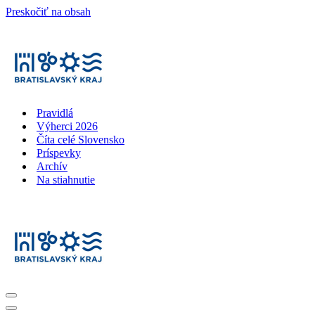
Preskočiť na obsah
Pravidlá
Výherci 2026
Číta celé Slovensko
Príspevky
Archív
Na stiahnutie
Menu
navigácie
Menu